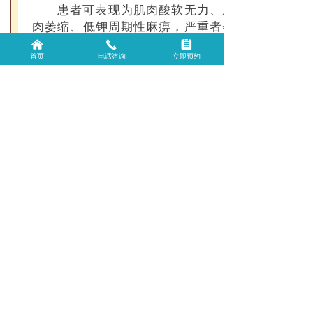
患者可表现为肌肉酸软无力、肌
肉萎缩、低钾周期性麻痹，严重者会
出现呼吸肌麻痹，也可与重症肌无力
낀
끅
뀳
首页
电话咨询
立即预约
并存。
不孕不育症
极少数月经紊乱严重的患者可能
会出现闭经，导致不孕不育。
甲亢易发人群都有哪些？