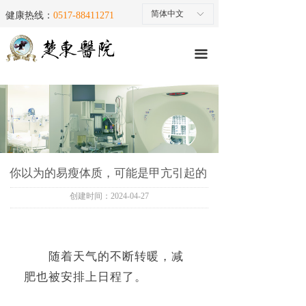
首页
简体中文
ꀅ
健康热线：
0517-88411271
医院简介
끀
就医指南
医疗团队
特色专科
楚东微创
你以为的易瘦体质，可能是甲亢引起的
创建时间：
2024-04-27
医院动态
楚东微创手术三维演示
随着天气的不断转暖，
减
楚东医疗设备
肥也被安排上日程了。
马上预约