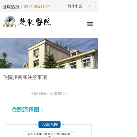
首页
简体中文
ꀅ
健康热线：
0517-88411271
医院简介
끀
就医指南
医疗团队
特色专科
楚东微创
住院指南和注意事项
医院动态
创建时间：
2018-06-13
楚东微创手术三维演示
住院流程图：
楚东医疗设备
马上预约