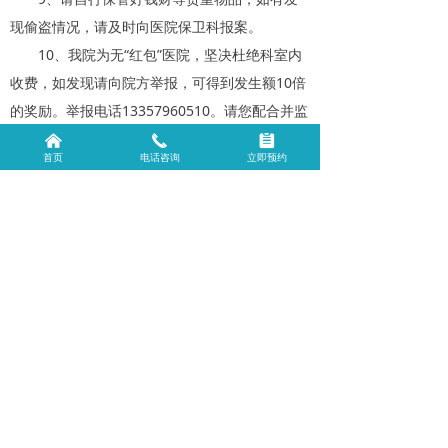
现偷盗情况，请及时向医院保卫科报案。
10、我院为无“红包”医院，坚决杜绝科室内
收费，如发现请向院方举报，可得到发生额10倍
的奖励。举报电话13357960510。请您配合并监
督我们的工作。
낀
끅
뀳
首页
电话咨询
立即预约
出院须知
1、 出院前一天（或当天），经治医师开具
出院医嘱、告知患者并介绍出院注意事项。
2、 到收费处结算费用。
3、 如需报销，找经治医师索取出院小结。
上一篇：
无
ꄴ
下一篇：
无
ꄲ